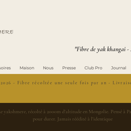
"Fibre de yak khangai -
oires
Maison
Nous
Presse
Club Pro
Journal
 2026 - Fibre récoltée une seule fois par an - Livra
e yakshmere, récolté à 2000m d'altitude en Mongolie. Pensé à Par
pour durer. Jamais réédité à l'identique