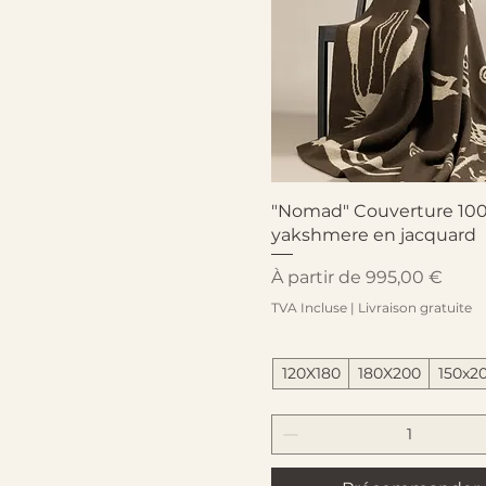
Aperçu rapide
"Nomad" Couverture 10
yakshmere en jacquard
Prix promotionnel
À partir de
995,00 €
TVA Incluse
|
Livraison gratuite
120X180
180X200
150x2