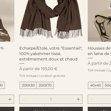
Aperçu rapide
A
0%
Echarpe/Etole, votre "Essentiel",
Housses de
100% yakshmer tissé,
en laine de
extrêmement doux et chaud
Prix promot
À partir de
Prix promotionnel
À partir de
195,00 €
TVA Incluse
|
Li
TVA Incluse
|
Livraison gratuite
00
200X30
200X70
40x40
50x