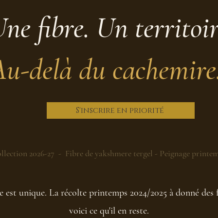
ne fibre. Un territoi
Au-delà du cachemire
S'inscrire en priorité
llection 2026-27 - Fibre de yakshmere tergel - Peignage printe
 est unique. La récolte printemps 2024/2025 à donné des f
voici ce qu'il en reste.