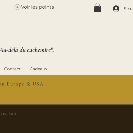
Voir les points
Se c
 Au-delà du cachemire",
Contact
Cadeaux
ison Europe & USA
is. Fait