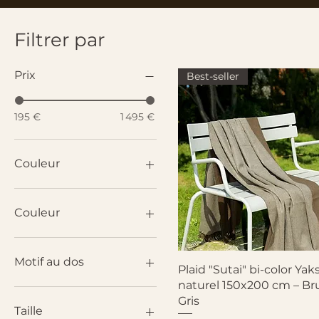
Filtrer par
Prix
Best-seller
195 €
1 495 €
Couleur
Couleur
Chocolat
Chocolat noir
Motif au dos
Aperçu rapide
Plaid "Sutai" bi-color Y
Greige
naturel 150x200 cm – Br
Gris
avec
Gris
Gris beige
sans
Taille