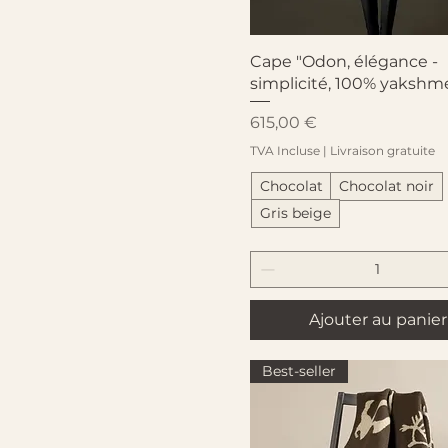
Aperçu rapide
Cape "Odon, élégance -
simplicité, 100% yakshm
Prix
615,00 €
TVA Incluse
|
Livraison gratuite
Chocolat
Chocolat noir
Gris beige
Ajouter au panier
Best-seller