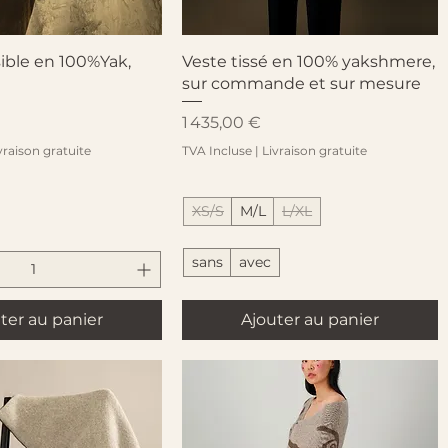
perçu rapide
Aperçu rapide
ible en 100%Yak,
Veste tissé en 100% yakshmere,
sur commande et sur mesure
Prix
1 435,00 €
vraison gratuite
TVA Incluse
|
Livraison gratuite
XS/S
M/L
L/XL
sans
avec
ter au panier
Ajouter au panier