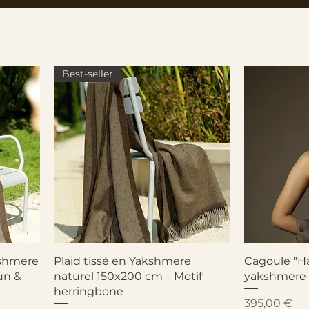
Best-seller
Aperçu rapide
A
akshmere
Plaid tissé en Yakshmere
Cagoule "H
un &
naturel 150x200 cm – Motif
yakshmere
herringbone
Prix
395,00 €