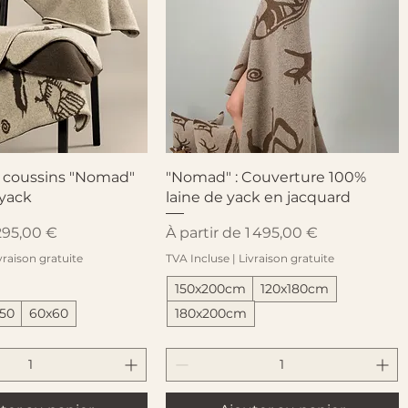
perçu rapide
Aperçu rapide
 coussins "Nomad"
"Nomad" : Couverture 100%
 yack
laine de yack en jacquard
ionnel
Prix promotionnel
295,00 €
À partir de
1 495,00 €
vraison gratuite
TVA Incluse
|
Livraison gratuite
150x200cm
120x180cm
50
60x60
180x200cm