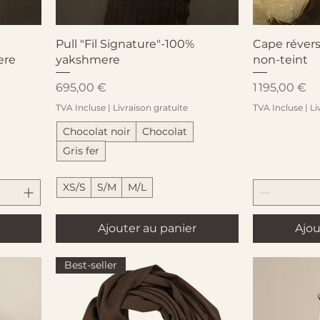
Aperçu rapide
A
Pull "Fil Signature"-100%
Cape révers
ere
yakshmere
non-teint
Prix
Prix
695,00 €
1 195,00 €
TVA Incluse
|
Livraison gratuite
TVA Incluse
|
Li
Chocolat noir
Chocolat
Gris fer
XS/S
S/M
M/L
Ajouter au panier
Ajou
Best-seller