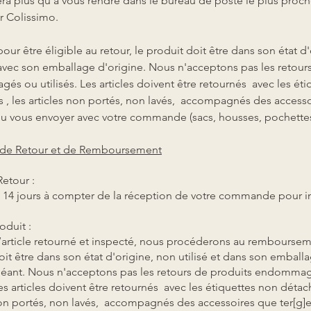
era plus qu'a vous rendre dans le bureau de poste le plus proche
ar Colissimo.
pour être éligible au retour, le produit doit être dans son état d
t avec son emballage d'origine. Nous n'acceptons pas les retour
s ou utilisés. Les articles doivent être retournés avec les ét
 , les articles non portés, non lavés, accompagnés des access
pu vous envoyer avec votre commande (sacs, housses, pochettes,
e de Retour et de Remboursement
Retour :
 14 jours à compter de la réception de votre commande pour in
oduit :
l’article retourné et inspecté, nous procéderons au remboursem
oit être dans son état d'origine, non utilisé et dans son emballa
héant. Nous n'acceptons pas les retours de produits endomma
Les articles doivent être retournés avec les étiquettes non détac
non portés, non lavés, accompagnés des accessoires que ter[g]e