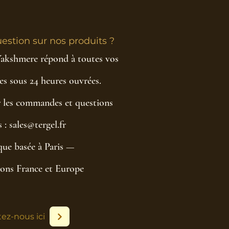
estion sur nos produits ?
Yakshmere répond à toutes vos
s sous 24 heures ouvrées.
 les commandes et questions
 : sales@tergel.fr
ue basée à Paris —
ions France et Europe
ez-nous ici