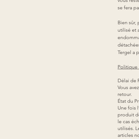
vous rest
se fera p
Bien sûr, 
utilisé e
endommagé
détachées
Tergel a 
Politiqu
Délai de 
Vous avez
retour.
État du Pr
Une fois 
produit d
le cas éc
utilisés. 
articles 