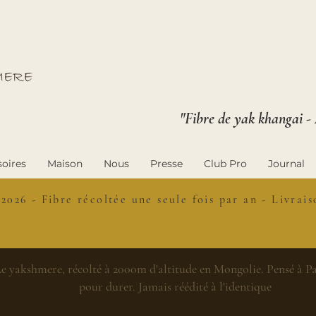
"Fibre de yak khangai -
oires
Maison
Nous
Presse
Club Pro
Journal
 2026 - Fibre récoltée une seule fois par an - Livra
e yakshmere, récolté à 2000m d'altitude en Mongolie. Pensé à Par
pour durer. Jamais réédité à l'identique