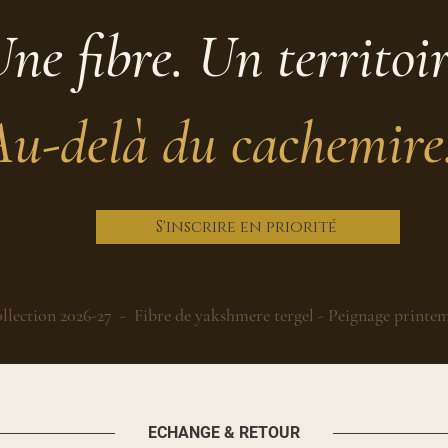
ne fibre. Un territoi
Au-delà du cachemire
S'inscrire en priorité
llection 2026-27 - Fibre de yakshmere tergel - Peignage printe
ECHANGE & RETOUR