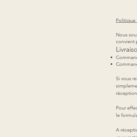
Politiqu
Nous souh
convient 
Livrais
Commande
Commande 
Si vous r
simplemen
réceptio
Pour eff
le formul
A récepti