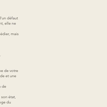
d'un défaut
t, elle ne
édier, mais
.
pe de votre
nde et une
n de
 son état,
nge du