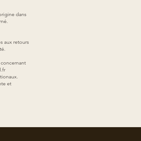
origine dans
urné.
s aux retours
té.
s concernant
.fr
tionaux.
te et