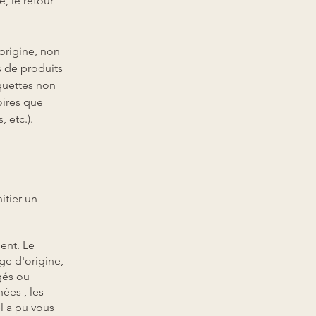
, le retour
'origine, non
s de produits
iquettes non
oires que
 etc.).
itier un
ent. Le
ge d'origine,
gés ou
hées , les
l a pu vous