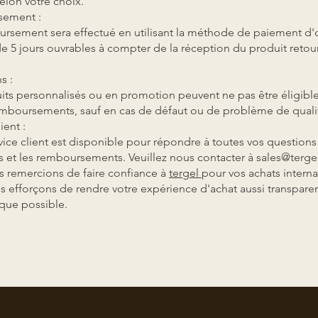
selon votre choix.
ement :
rsement sera effectué en utilisant la méthode de paiement d'
de 5 jours ouvrables à compter de la réception du produit reto
s :
its personnalisés ou en promotion peuvent ne pas être éligible
mboursements, sauf en cas de défaut ou de problème de quali
ient :
vice client est disponible pour répondre à toutes vos question
rs et les remboursements. Veuillez nous contacter à
sales@tergel
 remercions de faire confiance à
tergel
pour vos achats interna
 efforçons de rendre votre expérience d'achat aussi transparen
que possible.