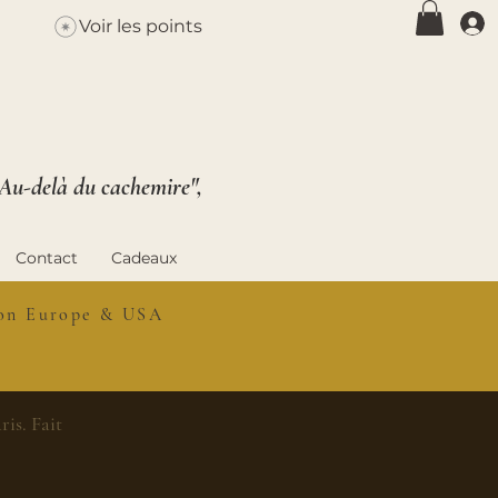
Voir les points
 Au-delà du cachemire",
Contact
Cadeaux
ison Europe & USA
is. Fait