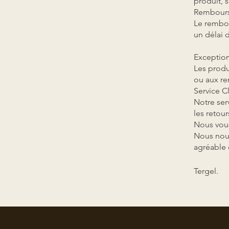
produit, 
Rembours
Le rembou
un délai 
Exception
Les produ
ou aux re
Service Cl
Notre ser
les retou
Nous vous
Nous nous
agréable 
Tergel.