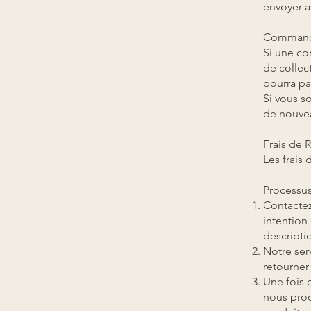
envoyer a
​Command
Si une co
de collect
pourra pa
Si vous s
de nouvea
Frais de R
Les frais
Processus
Contactez
intention
descripti
Notre serv
retourner 
Une fois 
nous pro