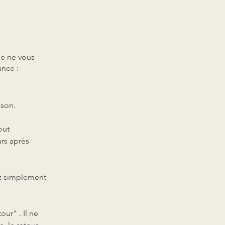
le ne vous
ance :
ison.
out
urs après
z simplement
ur" . Il ne