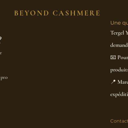
BEYOND CASHMERE
Une qu
Tergel 
?
demande
r
📧 Pour
produits
 pro
📍 Marq
expédit
Contact