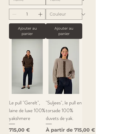
Ajouter au
Ajouter au
panier
panier
Le pull "Gerelt",
"Suljees", le pull en
laine de luxe 100%
torsade 100%
yakshmere
duvets de yak.
Prix
Prix promotionnel
715,00 €
À partir de
715,00 €