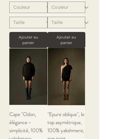
Ajouter au
Ajouter au
panier
panier
Cape "Odon,
"Epure oblique", le
élégance -
top asymétrique,
simplicité, 100%
100% yakshmere,
yakshmere
non teint