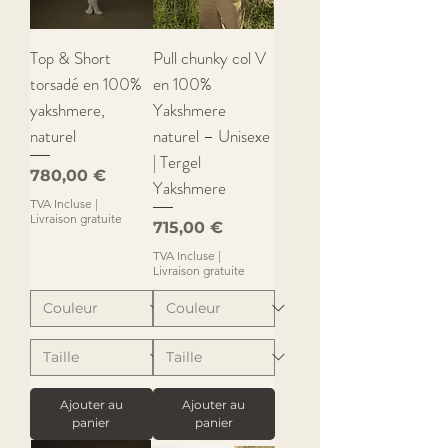
Top & Short
Pull chunky col V
torsadé en 100%
en 100%
yakshmere,
Yakshmere
naturel
naturel – Unisexe
| Tergel
Prix
780,00 €
Yakshmere
TVA Incluse
|
Livraison gratuite
Prix
715,00 €
TVA Incluse
|
Livraison gratuite
Ajouter au
Ajouter au
panier
panier