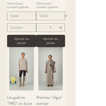
TVA Incluse
|
TVA Incluse
|
Livraison gratuite
Livraison gratuite
Ajouter au
Ajouter au
panier
panier
Les guêtres
Manteau "Ulguii"
"1980" en duvet
oversize