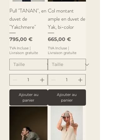
Pull "TANAN", en
Col montant
duvet de
ample en duvet de
"Yakchmere"
Yak, bi-color
Prix
Prix
795,00 €
665,00 €
TVA Incluse
|
TVA Incluse
|
Livraison gratuite
Livraison gratuite
Ajouter au
Ajouter au
panier
panier