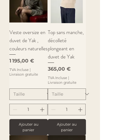
Veste oversize en
Top sans manche,
duvet de Yak ,
décolleté
couleurs naturelles
plongeant en
duvet de Yak
Prix
1 195,00 €
Prix
365,00 €
TVA Incluse
|
Livraison gratuite
TVA Incluse
|
Livraison gratuite
Ajouter au
Ajouter au
panier
panier