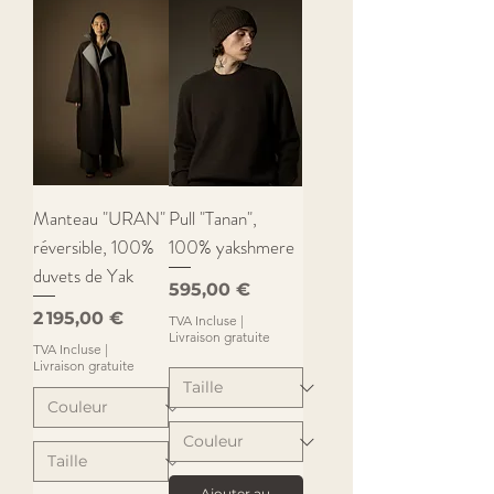
Manteau "URAN"
Pull "Tanan",
réversible, 100%
100% yakshmere
duvets de Yak
Prix
595,00 €
Prix
2 195,00 €
TVA Incluse
|
Livraison gratuite
TVA Incluse
|
Livraison gratuite
Ajouter au