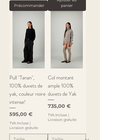
Précommander
panier
Pull "Tanan",
Col montant
100% duvets de
ample 100%
yak, couleur noire
duvets de Yak
intense!
Prix
735,00 €
Prix
595,00 €
TVA Incluse
|
Livraison gratuite
TVA Incluse
|
Livraison gratuite