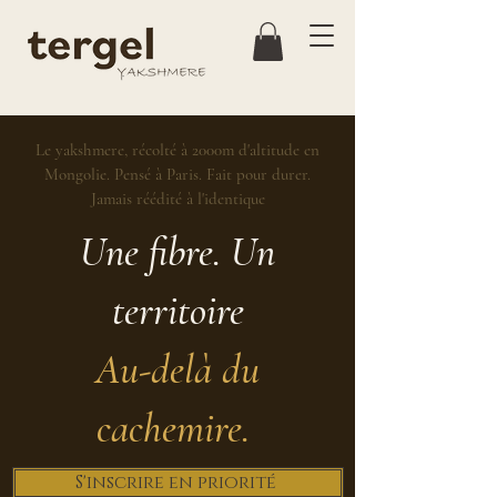
Le yakshmere, récolté à 2000m d'altitude en
Mongolie. Pensé à Paris. Fait pour durer.
Jamais réédité à l'identique
Une fibre. Un
territoire
Au-delà du
cachemire.
S'inscrire en priorité