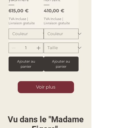
Prix
Prix
615,00 €
410,00 €
TVA Incluse
|
TVA Incluse
|
Livraison gratuite
Livraison gratuite
Ajouter au
Ajouter au
panier
panier
Voir plus
Vu dans le "Madame