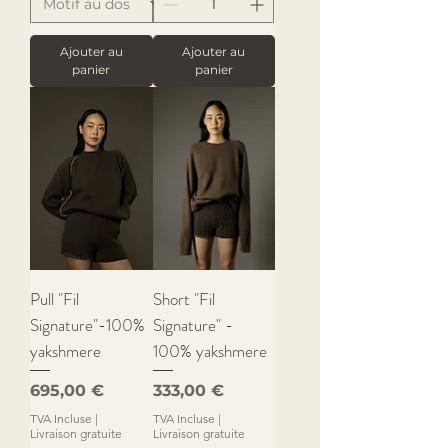
Ajouter au
Ajouter au
panier
panier
Pull "Fil
Short "Fil
Signature"-100%
Signature" -
yakshmere
100% yakshmere
Prix
Prix
695,00 €
333,00 €
TVA Incluse
|
TVA Incluse
|
Livraison gratuite
Livraison gratuite