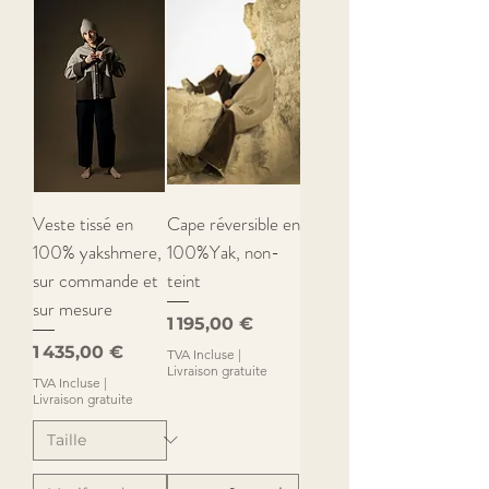
Veste tissé en
Cape réversible en
100% yakshmere,
100%Yak, non-
sur commande et
teint
sur mesure
Prix
1 195,00 €
Prix
1 435,00 €
TVA Incluse
|
Livraison gratuite
TVA Incluse
|
Livraison gratuite