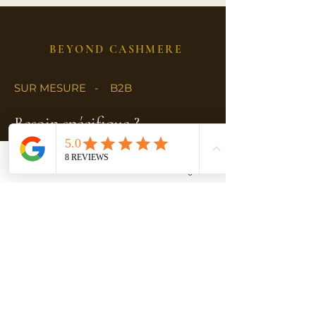
BEYOND CASHMERE
SUR MESURE - B2B
Besoin spécifique ?
Quantités importantes, références sur mesure,
Email
Facebook
Instagram
partenariat : contactez-nous directement pour
accès à notre Club pro ou ci dessous.
Un devis personnalisé.
Contactez-nous ici
Une question sur nos produits ?