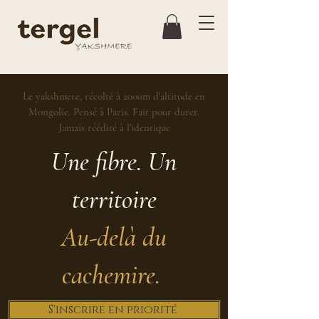
Le yakshmere, récolté à 2000m d'altitude en
Mongolie. Pensé à Paris. Fait pour durer.
Jamais réédité à l'identique
Une fibre. Un
territoire
Au-delà du
cachemire.
S'inscrire en priorité