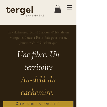
Le yakshmere, récolté à 2000m d'altitude en
Mongolie. Pensé à Paris. Fait pour durer.
Jamais réédité à l'identique
Une fibre. Un
territoire
Au-delà du
cachemire.
S'inscrire en priorité