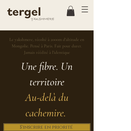
Le yakshmere, récolté à 2000m d'altitude en
Mongolie. Pensé à Paris. Fait pour durer.
Jamais réédité à l'identique
Une fibre. Un
territoire
Au-delà du
cachemire.
S'inscrire en priorité