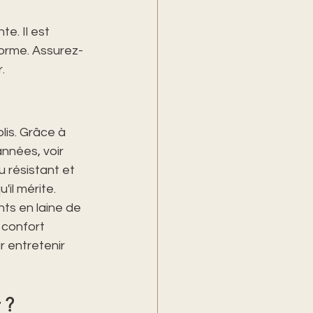
e. Il est 
forme. Assurez-
.
lis. Grâce à 
nnées, voir 
 résistant et 
'il mérite.
ts en laine de 
 confort 
 entretenir 
 ? 