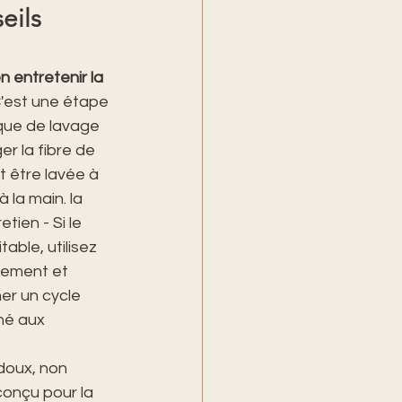
eils 
 entretenir la 
C'est une étape 
que de lavage 
 la fibre de 
it être lavée à 
 la main. la 
etien - Si le 
able, utilisez 
tement et 
er un cycle 
né aux 
 doux, non 
conçu pour la 