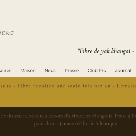
"Fibre de yak khangai -
oires
Maison
Nous
Presse
Club Pro
Journal
 2026 - Fibre récoltée une seule fois par an - Livra
e yakshmere, récolté à 2000m d'altitude en Mongolie. Pensé à Par
pour durer. Jamais réédité à l'identique