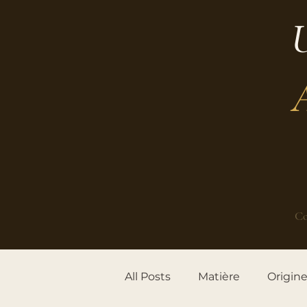
U
Co
All Posts
Matière
Origin