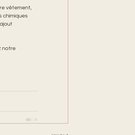
tre vêtement, 
ts chimiques 
ajout 
 notre 