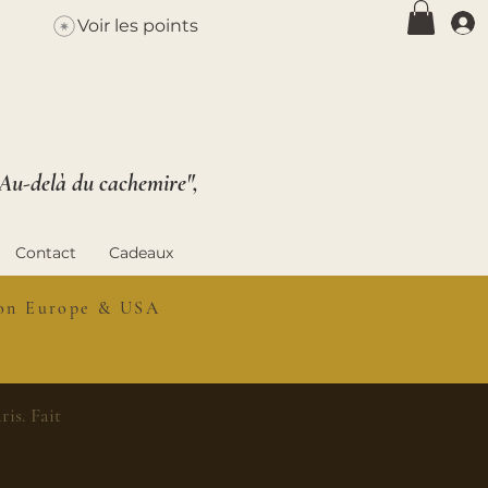
Voir les points
 Au-delà du cachemire",
Contact
Cadeaux
ison Europe & USA
is. Fait