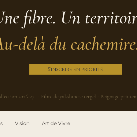
ne fibre. Un territoi
Au-delà du cachemire
S'inscrire en priorité
llection 2026-27 - Fibre de yakshmere tergel - Peignage printe
es
Vision
Art de Vivre