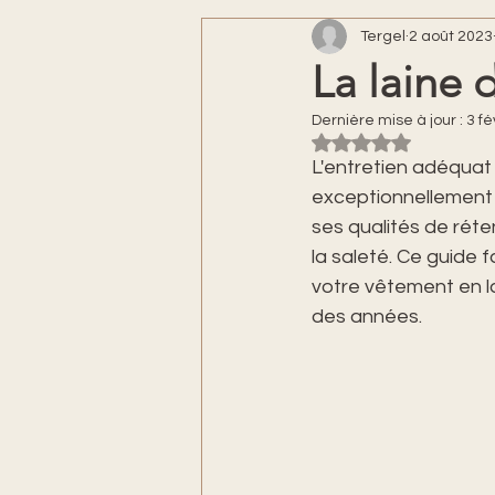
Tergel
2 août 2023
La laine 
Dernière mise à jour :
3 fé
Noté NaN étoiles s
L'entretien adéquat 
exceptionnellement d
ses qualités de réten
la saleté. Ce guide f
votre vêtement en la
des années. 