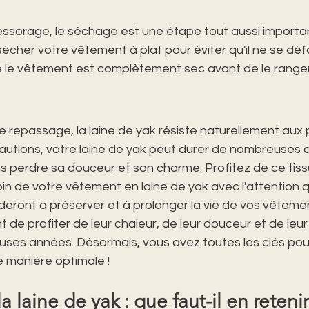
'essorage, le séchage est une étape tout aussi important
sécher votre vêtement à plat pour éviter qu'il ne se dé
 le vêtement est complètement sec avant de le ranger
e repassage, la laine de yak résiste naturellement aux p
autions, votre laine de yak peut durer de nombreuses a
ns perdre sa douceur et son charme. Profitez de ce tissu
in de votre vêtement en laine de yak avec l'attention qu
deront à préserver et à prolonger la vie de vos vêtemen
 de profiter de leur chaleur, de leur douceur et de leur
es années. Désormais, vous avez toutes les clés pour
e manière optimale !
a laine de yak : que faut-il en retenir