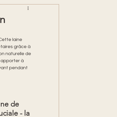
en
Cette laine 
taires grâce à 
on naturelle de 
z apporter à 
ayant pendant 
ine de 
ciale - la 