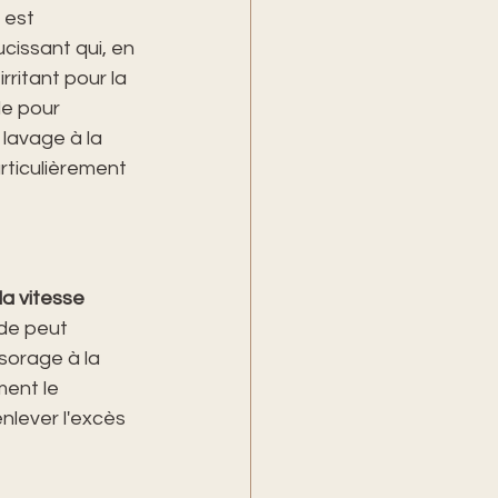
 est 
cissant qui, en 
rritant pour la 
e pour 
lavage à la 
rticulièrement 
la vitesse 
ide peut 
sorage à la 
ent le 
lever l'excès 