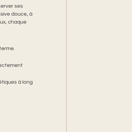
erver ses 
sive douce, à 
oux, chaque 
terme. 
irectement
étiques à long 