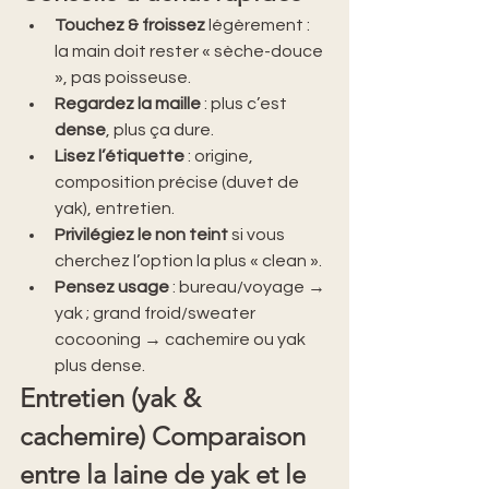
Touchez & froissez
 légèrement : 
la main doit rester « sèche-douce 
», pas poisseuse.
Regardez la maille
 : plus c’est 
dense
, plus ça dure.
Lisez l’étiquette
 : origine, 
composition précise (duvet de 
yak), entretien.
Privilégiez le non teint
 si vous 
cherchez l’option la plus « clean ».
Pensez usage
 : bureau/voyage → 
yak ; grand froid/sweater 
cocooning → cachemire ou yak 
plus dense.
Entretien (yak & 
cachemire) Comparaison 
entre la laine de yak et le 