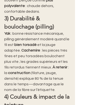
souvent perçue comme 
plus 
polyvalente
 : chaude dehors, 
confortable dedans.
3) Durabilité & 
boulochage (pilling)
Yak
 : bonne résistance mécanique, 
pilling généralement modéré quand le 
fil est 
bien torsadé
 et la jauge 
adaptée. 
Cachemire
 : les pièces très 
fines et peu torsadées boulochent 
plus vite ; les grades supérieurs et les 
fils retordus tiennent mieux. 
À retenir
 : 
la 
construction
 (filature, jauge, 
densité) explique 80 % de la tenue 
dans le temps—davantage que le 
nom de la fibre sur l’étiquette.
4) Couleurs & impact de la 
teinture