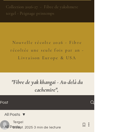
Collection 2026-27 - Fibre de yakshmere
tergel - Peignage printemps
Nouvelle récolte 2026 - Fibre
récoltée une seule fois par an -
Livraison Europe & USA
"Fibre de yak khangai - Au-delà du
cachemire",
Post
All Posts
Tergel
All Posts
8 sept. 2025
3 min de lecture