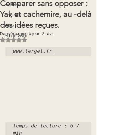
Comparer sans opposer :
Matière
Yak et cachemire, au -delà
Origines
des idées reçues.
Vision
Dernière mise à jour :
3 févr.
Art de Vivre
Noté NaN étoiles sur 5.
www.tergel.fr
Temps de lecture : 6–7 
min