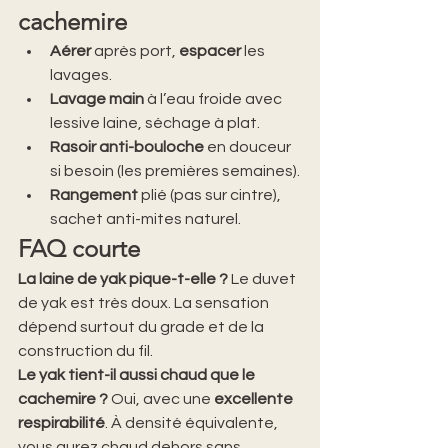
cachemire
Aérer
 après port, 
espacer
 les 
lavages.
Lavage main
 à l’eau froide avec 
lessive laine, séchage à plat.
Rasoir anti-bouloche
 en douceur 
si besoin (les premières semaines).
Rangement
 plié (pas sur cintre), 
sachet anti-mites naturel.
FAQ courte
La laine de yak pique-t-elle ? 
Le duvet 
de yak est très doux. La sensation 
dépend surtout du grade et de la 
construction du fil.
Le yak tient-il aussi chaud que le 
cachemire ? 
Oui, avec une 
excellente 
respirabilité
. À densité équivalente, 
vous aurez chaud dehors sans 