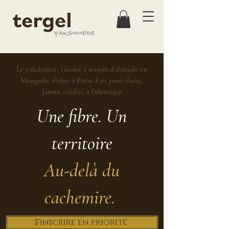
Le yakshmere, récolté à 2000m d'altitude en
Mongolie. Pensé à Paris. Fait pour durer.
Jamais réédité à l'identique
Une fibre. Un
territoire
Au-delà du
cachemire.
S'inscrire en priorité