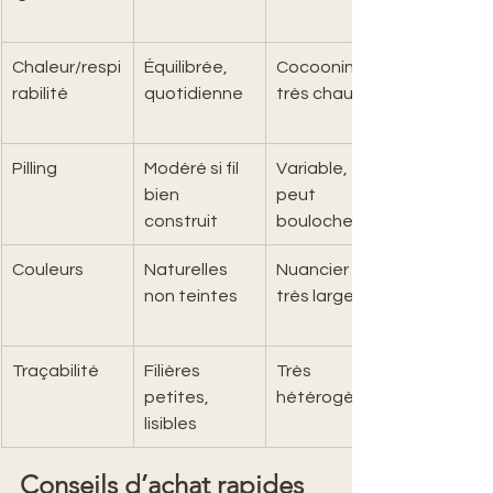
Chaleur/respi
Équilibrée, 
Cocooning, 
rabilité
quotidienne
très chaud
Pilling
Modéré si fil 
Variable, 
bien 
peut 
construit
boulocher fin
Couleurs
Naturelles 
Nuancier 
non teintes
très large
Traçabilité
Filières 
Très 
petites, 
hétérogène
lisibles
Conseils d’achat rapides