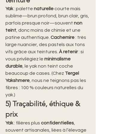
Yak
 : palette 
naturelle
 courte mais 
sublime—brun profond, brun clair, gris, 
parfois presque noir—souvent 
non 
teint
, donc moins de chimie et une 
patine authentique. 
Cachemire
 : très 
large nuancier, des pastels aux tons 
vifs grâce aux teintures. 
À retenir
 : si 
vous privilégiez le 
minimalisme 
durable
, le yak non teint coche 
beaucoup de cases. (Chez 
Tergel 
Yakshmere
, nous ne teignons pas les 
fibres : 100 % couleurs naturelles du 
yak.)
5) Traçabilité, éthique & 
prix
Yak
 : filières plus 
confidentielles
, 
souvent artisanales, liées à l’élevage 