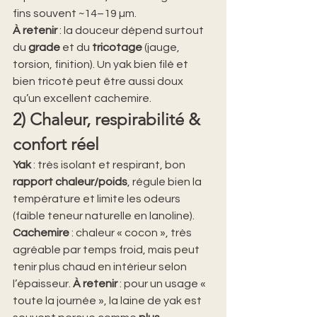
fins souvent ~14–19 µm. 
À retenir
 : la douceur dépend surtout 
du 
grade
 et du 
tricotage
 (jauge, 
torsion, finition). Un yak bien filé et 
bien tricoté peut être aussi doux 
qu’un excellent cachemire.
2) Chaleur, respirabilité & 
confort réel
Yak
 : très isolant et respirant, bon 
rapport chaleur/poids
, régule bien la 
température et limite les odeurs 
(faible teneur naturelle en lanoline). 
Cachemire
 : chaleur « cocon », très 
agréable par temps froid, mais peut 
tenir plus chaud en intérieur selon 
l’épaisseur. 
À retenir
 : pour un usage « 
toute la journée », la laine de yak est 