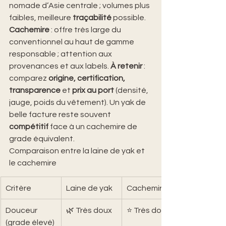
nomade d’Asie centrale ; volumes plus 
faibles, meilleure 
traçabilité
 possible. 
Cachemire
 : offre très large du 
conventionnel au haut de gamme 
responsable ; attention aux 
provenances et aux labels. 
À retenir
 : 
comparez 
origine, certification, 
transparence
 et 
prix au port
 (densité, 
jauge, poids du vêtement). Un yak de 
belle facture reste souvent 
compétitif
 face à un cachemire de 
grade équivalent.
Comparaison entre la laine de yak et 
le cachemire
Critère
Laine de yak
Cachemire
Douceur 
🌿 Très doux
⭐ Très doux
(grade élevé)