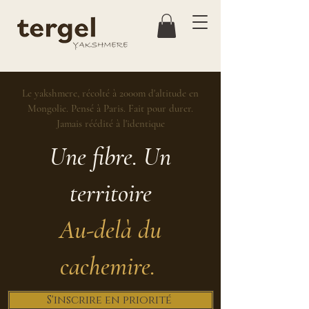
Le yakshmere, récolté à 2000m d'altitude en
Mongolie. Pensé à Paris. Fait pour durer.
Jamais réédité à l'identique
Une fibre. Un
territoire
Au-delà du
cachemire.
S'inscrire en priorité