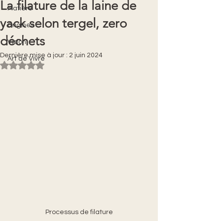
La filature de la laine de
Matière
yack selon tergel, zero
Origines
déchets
Vision
Dernière mise à jour :
2 juin 2024
Art de Vivre
Noté NaN étoiles sur 5.
Processus de filature