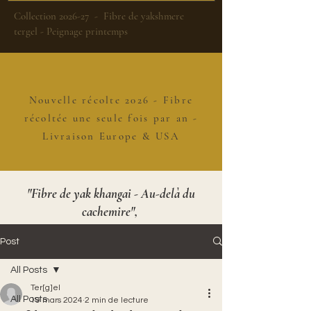
Collection 2026-27 - Fibre de yakshmere
tergel - Peignage printemps
Nouvelle récolte 2026 - Fibre
récoltée une seule fois par an -
Livraison Europe & USA
"Fibre de yak khangai - Au-delà du
cachemire",
Post
All Posts
Ter[g]el
All Posts
19 mars 2024
2 min de lecture