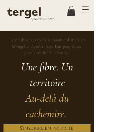
Le yakshmere, récolté à 2000m d'altitude en
Mongolie. Pensé à Paris. Fait pour durer.
Jamais réédité à l'identique
Une fibre. Un
territoire
Au-delà du
cachemire.
S'inscrire en priorité