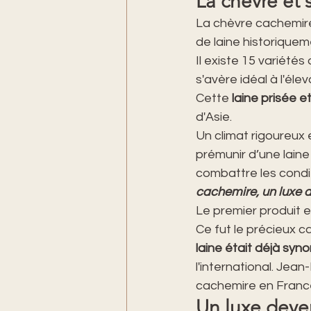
La chèvre et 
La chèvre cachemire,
de laine historique
Il existe 15 variét
s'avère idéal à l'éle
Cette 
laine prisée e
d'Asie.
Un climat rigoureux 
prémunir d’une laine 
combattre les condit
cachemire, un luxe 
Le premier produit e
Ce fut le précieux c
laine était déjà sy
l'international. Jea
cachemire en France
Un luxe deve