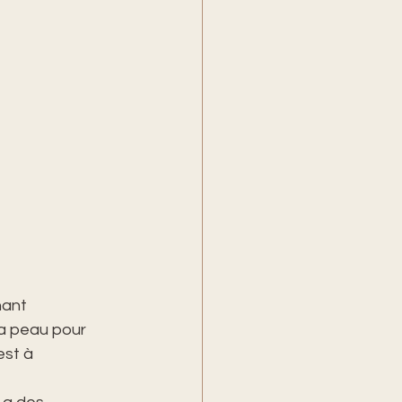
nant 
la peau pour 
est à 