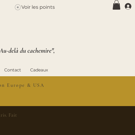
Voir les points
 Au-delà du cachemire",
Contact
Cadeaux
ison Europe & USA
is. Fait