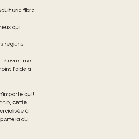
duit une fibre 
eux qui 
s régions 
 chèvre à se 
oins l’aide à 
.
importe qui ! 
cle, 
cette 
rcialisée à 
pportera du 