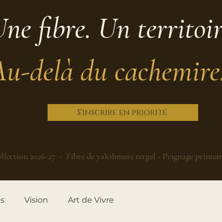
ne fibre. Un territoi
Au-delà du cachemire
S'inscrire en priorité
llection 2026-27 - Fibre de yakshmere tergel - Peignage printe
es
Vision
Art de Vivre