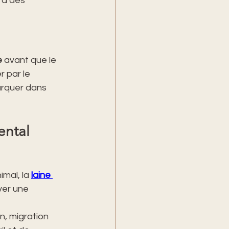
 a des 
e
 avant que le 
r par le 
arquer dans 
ental
mal, la 
laine 
ver une 
, migration 