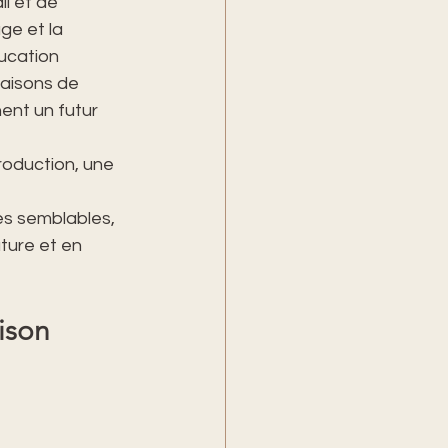
l et de 
e et la 
ucation 
Maisons de 
ent un futur 
roduction, une 
es semblables, 
ature et en 
ison 