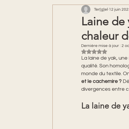
Ter[g]el
12 juin 202
Laine de
chaleur d
Dernière mise à jour :
2 oc
Noté NaN étoiles s
La laine de yak, un
qualité. Son homolog
monde du textile. O
et le cachemire ?
 Dé
divergences entre ce
La laine de ya