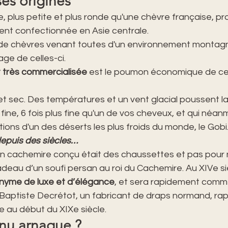
ses origines
 plus petite et plus ronde qu'une chèvre française, pro
ment confectionnée en Asie centrale.
és de chèvres venant toutes d'un environnement montagn
vage de celles-ci.
t très commercialisée
 est le poumon économique de ce
et sec. Des températures et un vent glacial poussent la
fine, 6 fois plus fine qu'un de vos cheveux, et qui néanm
ions d'un des déserts les plus froids du monde, le Gobi
depuis des siècles…
n cachemire conçu était des chaussettes et pas pour n'
adeau d’un soufi persan au roi du Cachemire. Au XIVe siè
nonyme de luxe et d’élégance
, et sera rapidement comme
n-Baptiste Decrétot, un fabricant de draps normand, ra
 au début du XIXe siècle.
nu arnaque ?