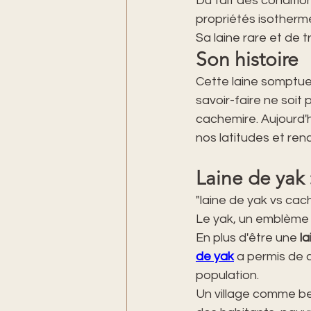
Du fait des condition
propriétés isotherm
Sa laine rare et de t
Son histoire
Cette laine somptueu
savoir-faire ne soit 
cachemire. Aujourd'
nos latitudes et re
Laine de yak 
"laine de yak vs ca
Le yak, un emblème m
En plus d'être une 
l
de yak
 a permis de 
population.
Un village comme be