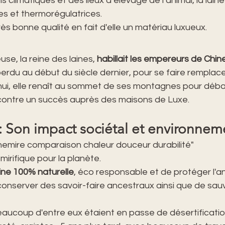
s climatiques et des lieux d’élevage de l’animal, la laine
es et thermorégulatrices.
rès bonne qualité en fait d'elle un matériau luxueux.
se, la reine des laines, 
habillait les empereurs de Chin
perdu au début du siècle dernier, pour se faire remplace
hui, elle renaît au sommet de ses montagnes pour déb
ncontre un succès auprès des maisons de Luxe.
: Son impact sociétal et environnem
chemire comparaison chaleur douceur durabilité"
irifique pour la planète.
aine 100% naturelle
, éco responsable et de protéger l'ani
conserver des savoir-faire ancestraux ainsi que de sau
aucoup d'entre eux étaient en passe de désertification