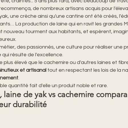
eté, craintes... 5 ans plus tard, avec beaucoup de travai
 recommença, de nombreux artisans acquis pour l'élevag
 yak, une crèche ainsi qu'une cantine ont été créés, l'éd
fants… La production de laine qui en ravit les grandes 
t nouveau tourment aux habitants, et espèrent, imagin
heureux.
u métier, des passionnés, une culture pour réaliser une p
 qui résulte de l'excellence.
 plus élevé que le cachemire ou d'autres laines et fibr
minutieux et artisanal
 tout en respectant les lois de la n
onnement
.
le quantité fait d'elle un produit noble et rare.
, 
laine de yak vs cachemire compara
ur durabilité