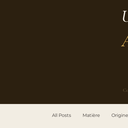
U
Co
All Posts
Matière
Origin