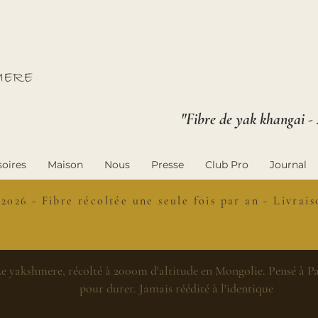
"Fibre de yak khangai -
oires
Maison
Nous
Presse
Club Pro
Journal
 2026 - Fibre récoltée une seule fois par an - Livra
e yakshmere, récolté à 2000m d'altitude en Mongolie. Pensé à Par
pour durer. Jamais réédité à l'identique