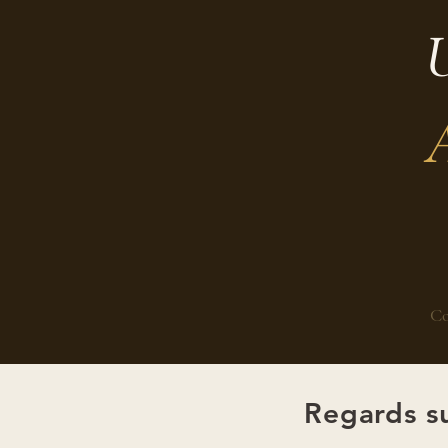
U
Co
Regards su