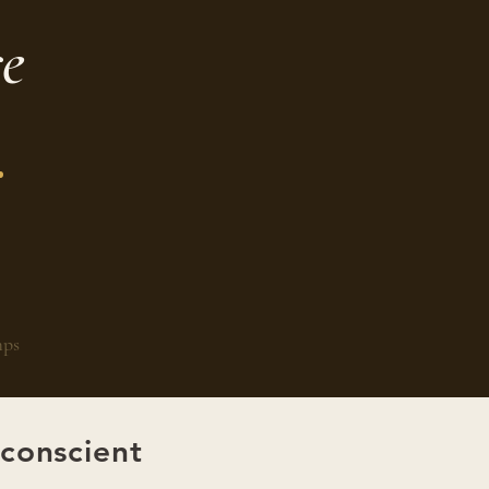
re
.
mps
 conscient