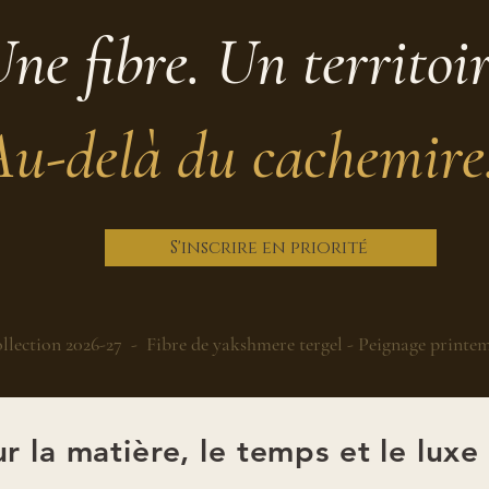
ne fibre. Un territoi
Au-delà du cachemire
S'inscrire en priorité
llection 2026-27 - Fibre de yakshmere tergel - Peignage printe
r la matière, le temps et le luxe