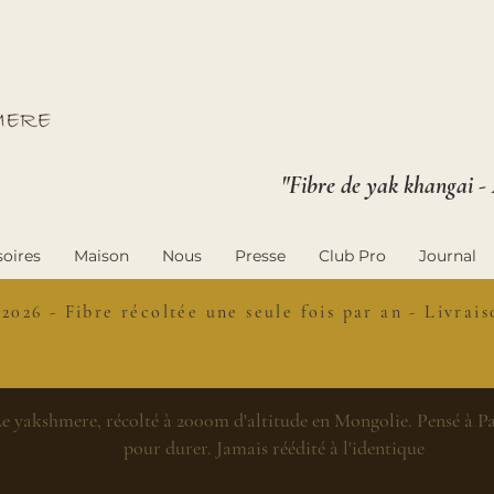
"Fibre de yak khangai -
oires
Maison
Nous
Presse
Club Pro
Journal
 2026 - Fibre récoltée une seule fois par an - Livra
e yakshmere, récolté à 2000m d'altitude en Mongolie. Pensé à Par
pour durer. Jamais réédité à l'identique