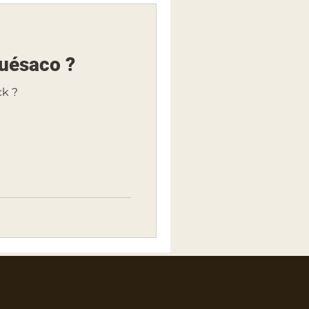
quésaco ?
ck ?