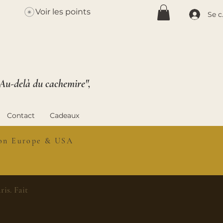
Voir les points
Se c
 Au-delà du cachemire",
Contact
Cadeaux
ison Europe & USA
is. Fait