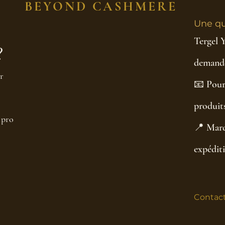
BEYOND CASHMERE
Une qu
Tergel 
?
demande
r
📧 Pour
produits
 pro
📍 Marq
expédit
Contact