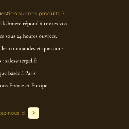
estion sur nos produits ?
Yakshmere répond à toutes vos
s sous 24 heures ouvrées.
 les commandes et questions
 : sales@tergel.fr
ue basée à Paris —
ions France et Europe
ez-nous ici