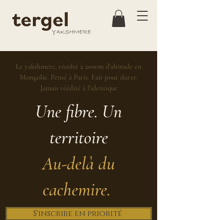
Le yakshmere, récolté à 2000m d'altitude en
Mongolie. Pensé à Paris. Fait pour durer.
Jamais réédité à l'identique
Une fibre. Un
territoire
Au-delà du
cachemire.
S'inscrire en priorité