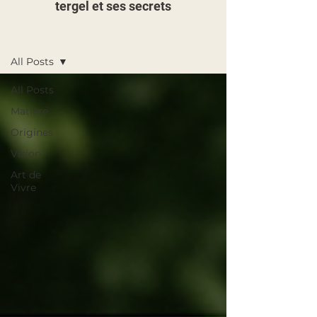
tergel et ses secrets
Journal
All Posts
All Posts
Matière
Origines
Vision
Art de
Vivre