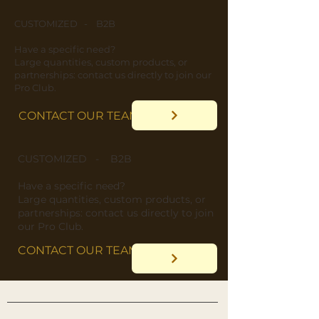
CUSTOMIZED - B2B
​Have a specific need?
​Large quantities, custom products, or
partnerships: contact us directly to join our
Pro Club.
CONTACT OUR TEAM
CUSTOMIZED - B2B
​Have a specific need?
​Large quantities, custom products, or
partnerships: contact us directly to join
our Pro Club.
CONTACT OUR TEAM