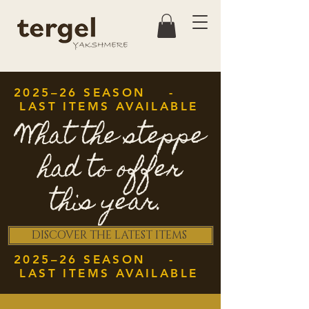
2025–26 SEASON -
LAST ITEMS AVAILABLE
What the steppe
had to offer
this year.
DISCOVER THE LATEST ITEMS
2025–26 SEASON -
LAST ITEMS AVAILABLE