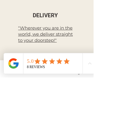
DELIVERY
"Wherever you are in the
world, we deliver straight
to your doorstep!"
Livraison à l'International
Email
Facebook
Instagram
RETURN
International Return
policy
PAYMENT
Secure payment
3 interest-free
payments