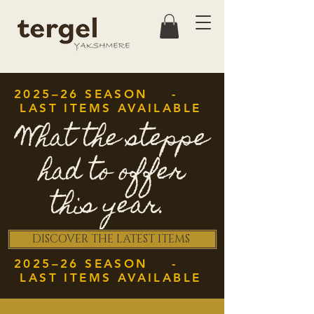
2025–26 SEASON -
LAST ITEMS AVAILABLE
What the steppe
had to offer
this year.
DISCOVER THE LATEST ITEMS
2025–26 SEASON -
LAST ITEMS AVAILABLE