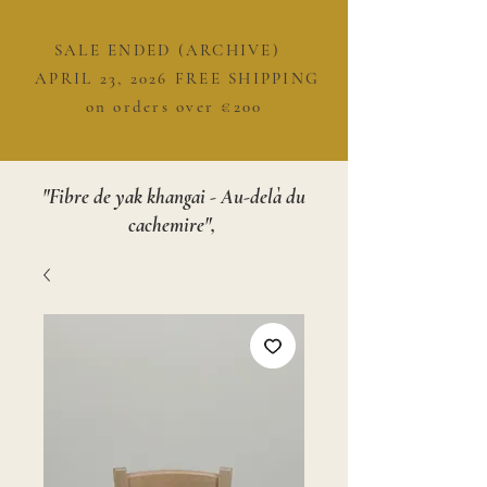
SALE ENDED (ARCHIVE)
APRIL 23, 2026 FREE SHIPPING
on orders over €200
"Fibre de yak khangai - Au-delà du
cachemire",