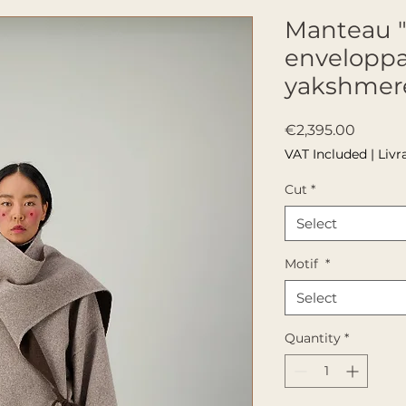
Manteau "U
enveloppa
yakshmer
Price
€2,395.00
VAT Included
|
Livr
Cut
*
Select
Motif
*
Select
Quantity
*