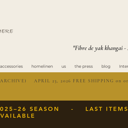
"Fibre de yak khangai -
accessories
homelinen
us
the press
blog
Inte
ARCHIVE) APRIL 23, 2026 FREE SHIPPING on ord
2025–26 SEASON - LAST ITEM
VAILABLE