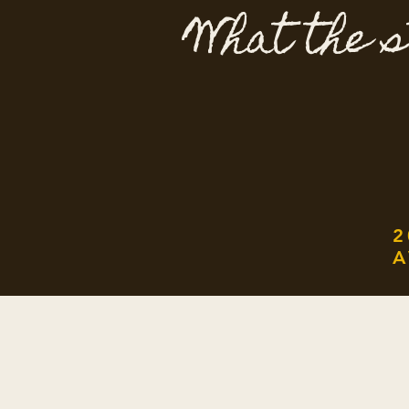
What the s
2
A