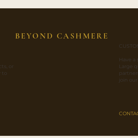
BEYOND CASHMERE
CUSTO
​Have a
ts, or
​Large 
 to
partners
join ou
CONTA