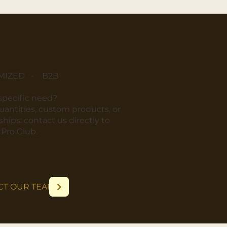
MIZED - B2B
 specific need?
quantities, custom products, or
hips: contact us directly to
r Pro Club.
CT OUR TEAM