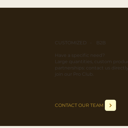
CUSTOMIZED - B2B
​Have a specific need?
​Large quantities, custom produc
partnerships: contact us directly
join our Pro Club.
CONTACT OUR TEAM