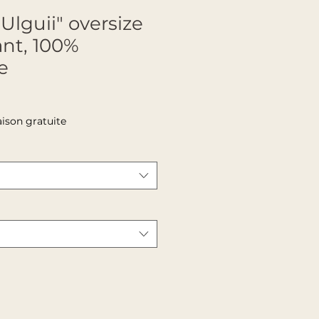
lguii" oversize
nt, 100%
e
aison gratuite