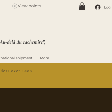
View points
Log 
 Au-delà du cachemire",
rnational shipment
More
ers over €200
S