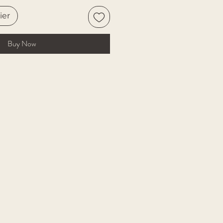
ier
Buy Now