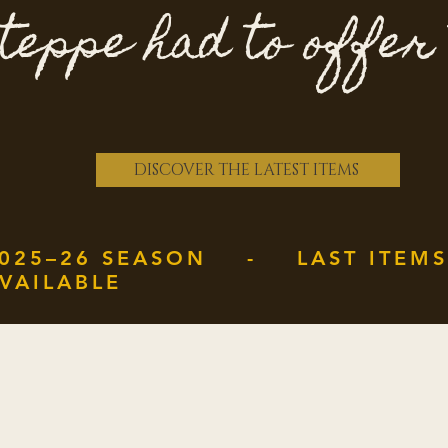
teppe had to offer
DISCOVER THE LATEST ITEMS
025–26 SEASON - LAST ITEMS
VAILABLE