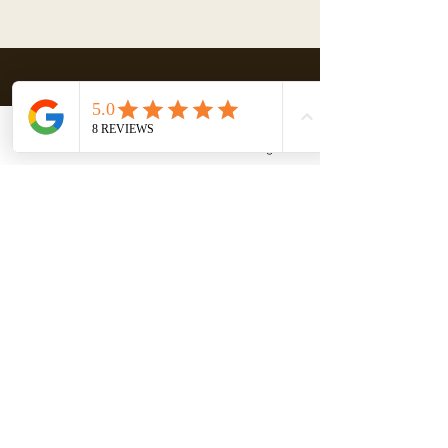
BEYOND CASHMERE
Email
Facebook
Instagram
CUSTOMIZED - B2B
​Have a specific need?
​Large quantities, custom products, or
partnerships: contact us directly to join our
Pro Club.
CONTACT OUR TEAM
CUSTOMIZED - B2B
​Have a specific need?
​Large quantities, custom products, or
partnerships: contact us directly to join
our Pro Club.