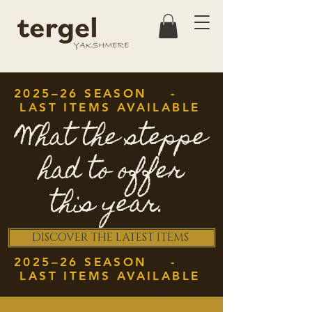
2025–26 SEASON -
LAST ITEMS AVAILABLE
What the steppe
had to offer
this year.
DISCOVER THE LATEST ITEMS
2025–26 SEASON -
LAST ITEMS AVAILABLE