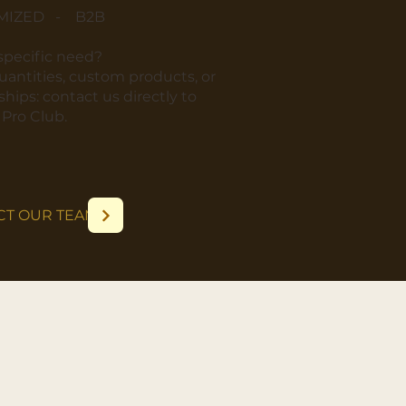
MIZED - B2B
 specific need?
quantities, custom products, or
hips: contact us directly to
r Pro Club.
CT OUR TEAM