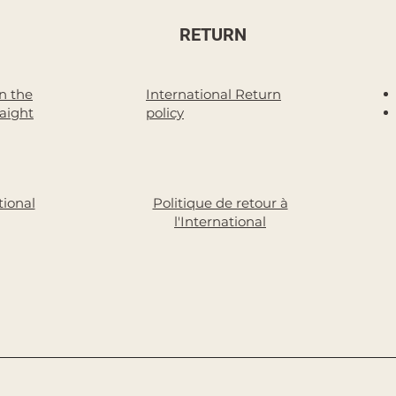
RETURN
n the
International Return
raight
policy
tional
Politique de retour à
l'International