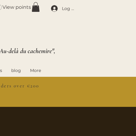
View points
Log In
 Au-delà du cachemire",
s
blog
More
ers over €200
S