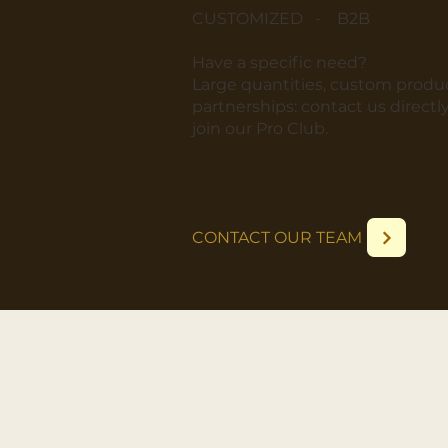
CUSTOMIZED - B2B
​Have a specific need?
​Large quantities, custom produc
partnerships: contact us directly
join our Pro Club.
CONTACT OUR TEAM