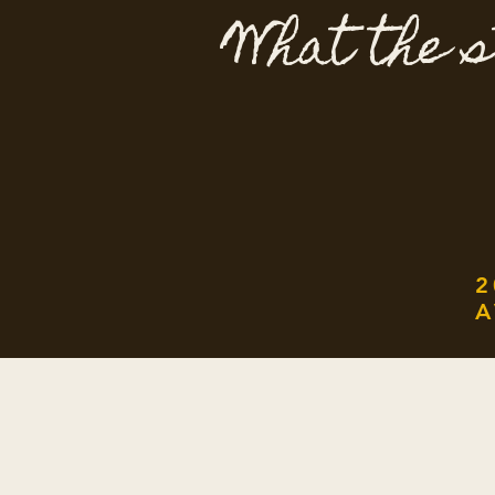
What the s
2
A