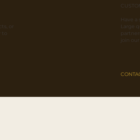
CUSTO
​Have a
ts, or
​Large 
 to
partners
join ou
CONTA