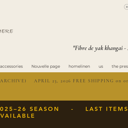
"Fibre de yak khangai -
accessories
Nouvelle page
homelinen
us
the pres
ARCHIVE) APRIL 23, 2026 FREE SHIPPING on ord
2025–26 SEASON - LAST ITEM
VAILABLE