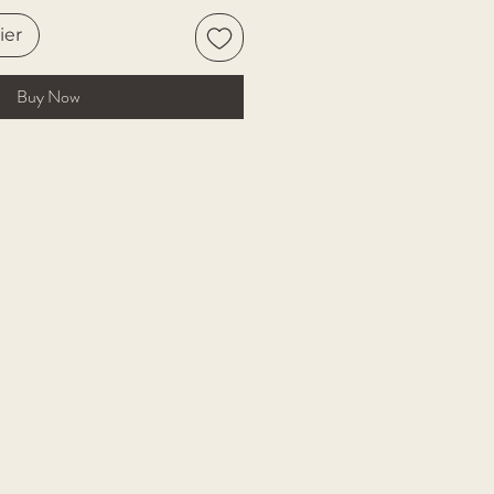
ier
Buy Now