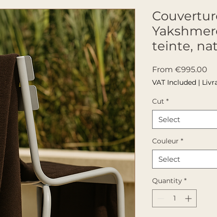
Couverture
Yakshmere
teinte, na
Sa
From
€995.00
VAT Included
|
Livr
Cut
*
Select
Couleur
*
Select
Quantity
*