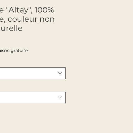
 "Altay", 100%
, couleur non
turelle
le Price
aison gratuite