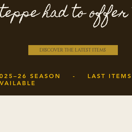
teppe had to offer
DISCOVER THE LATEST ITEMS
025–26 SEASON - LAST ITEMS
VAILABLE