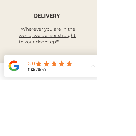
DELIVERY
"Wherever you are in the
world, we deliver straight
to your doorstep!"
Livraison à l'International
Email
Facebook
Instagram
RETURN
International Return
policy
PAYMENT
Secure payment
3 interest-free
payments