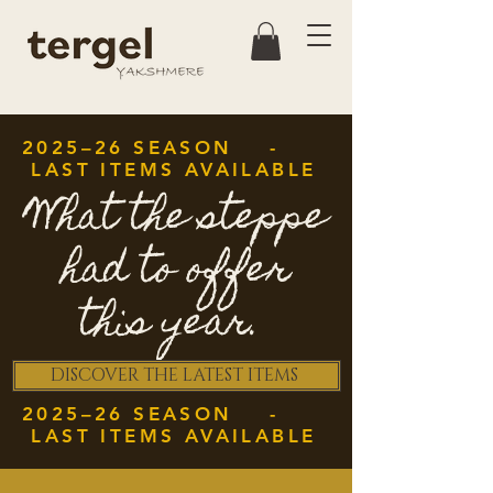
2025–26 SEASON -
LAST ITEMS AVAILABLE
What the steppe
had to offer
this year.
DISCOVER THE LATEST ITEMS
2025–26 SEASON -
LAST ITEMS AVAILABLE