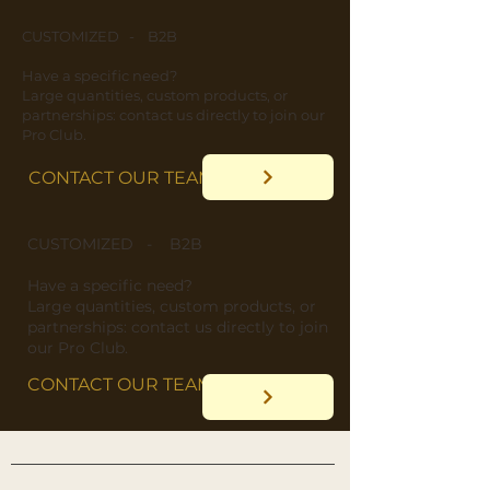
CUSTOMIZED - B2B
​Have a specific need?
​Large quantities, custom products, or
partnerships: contact us directly to join our
Pro Club.
CONTACT OUR TEAM
CUSTOMIZED - B2B
​Have a specific need?
​Large quantities, custom products, or
partnerships: contact us directly to join
our Pro Club.
CONTACT OUR TEAM