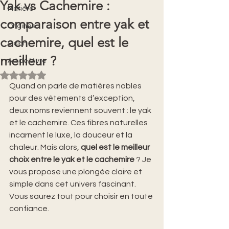
Yak vs Cachemire :
Matière
comparaison entre yak et
Origines
cachemire, quel est le
Vision
meilleur ?
Art de Vivre
Noté NaN étoiles sur 5.
Quand on parle de matières nobles 
pour des vêtements d’exception, 
deux noms reviennent souvent : le yak 
et le cachemire. Ces fibres naturelles 
incarnent le luxe, la douceur et la 
chaleur. Mais alors, 
quel est le meilleur 
choix entre le yak et le cachemire
 ? Je 
vous propose une plongée claire et 
simple dans cet univers fascinant. 
Vous saurez tout pour choisir en toute 
confiance.