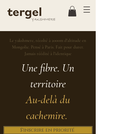
Le yakshmere, récolté à 2000m d'altitude en
Mongolie. Pensé à Paris. Fait pour durer.
Jamais réédité à l'identique
Une fibre. Un
territoire
Au-delà du
cachemire.
S'inscrire en priorité