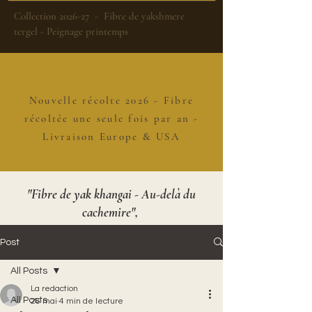
Collection 2026-27 - Fibre de yakshmere
tergel - Peignage printemps
Nouvelle récolte 2026 - Fibre
récoltée une seule fois par an -
Livraison Europe & USA
"Fibre de yak khangai - Au-delà du
cachemire",
Post
All Posts
La redaction
All Posts
26 mai
4 min de lecture