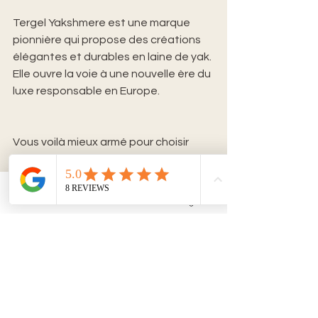
Tergel Yakshmere est une marque 
pionnière qui propose des créations 
élégantes et durables en laine de yak. 
Elle ouvre la voie à une nouvelle ère du 
luxe responsable en Europe.
Vous voilà mieux armé pour choisir 
entre yak et cachemire. Chacune de 
ces fibres a ses atouts. Le choix 
dépend de vos attentes : douceur 
Email
Facebook
Instagram
extrême, chaleur, durabilité ou 
engagement éthique. N’hésitez pas à 
tester ces matières rares. Elles vous 
accompagneront longtemps, avec 
style et confort.