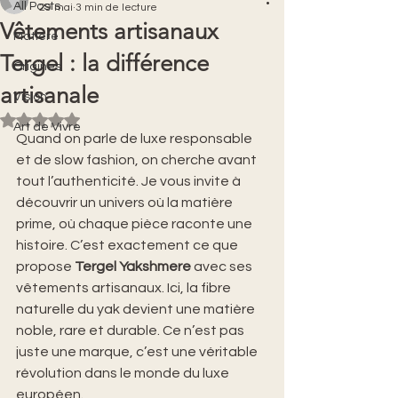
All Posts
29 mai
3 min de lecture
Vêtements artisanaux
Matière
Tergel : la différence
Origines
artisanale
Vision
Noté NaN étoiles sur 5.
Art de Vivre
Quand on parle de luxe responsable 
et de slow fashion, on cherche avant 
tout l’authenticité. Je vous invite à 
découvrir un univers où la matière 
prime, où chaque pièce raconte une 
histoire. C’est exactement ce que 
propose 
Tergel Yakshmere
 avec ses 
vêtements artisanaux. Ici, la fibre 
naturelle du yak devient une matière 
noble, rare et durable. Ce n’est pas 
juste une marque, c’est une véritable 
révolution dans le monde du luxe 
européen.