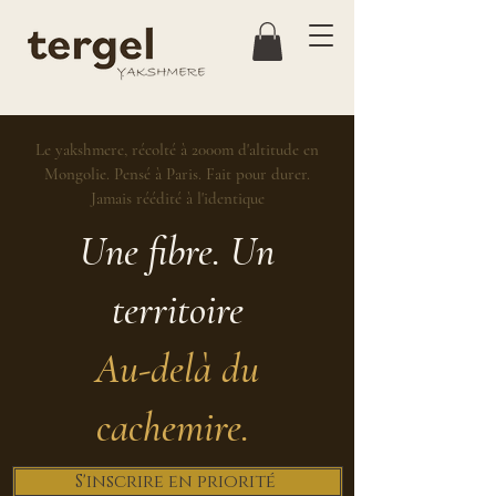
Le yakshmere, récolté à 2000m d'altitude en
Mongolie. Pensé à Paris. Fait pour durer.
Jamais réédité à l'identique
Une fibre. Un
territoire
Au-delà du
cachemire.
S'inscrire en priorité