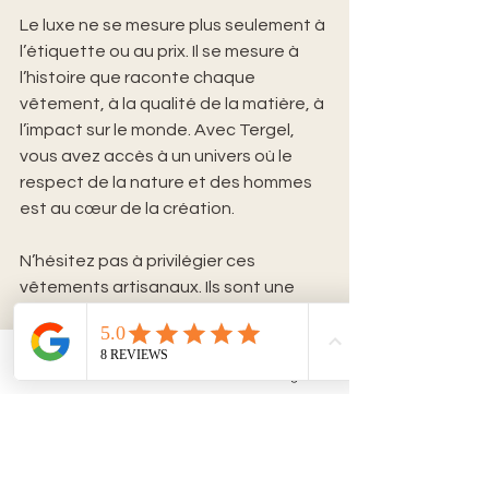
Le luxe ne se mesure plus seulement à 
l’étiquette ou au prix. Il se mesure à 
l’histoire que raconte chaque 
vêtement, à la qualité de la matière, à 
l’impact sur le monde. Avec Tergel, 
vous avez accès à un univers où le 
respect de la nature et des hommes 
est au cœur de la création.
N’hésitez pas à privilégier ces 
vêtements artisanaux. Ils sont une 
invitation à ralentir, à consommer 
mieux, à choisir des pièces qui vous 
ressemblent vraiment. Le luxe 
Email
Facebook
Instagram
responsable devient accessible, 
tangible, et surtout durable.
Faites le choix d’un style qui a du sens. 