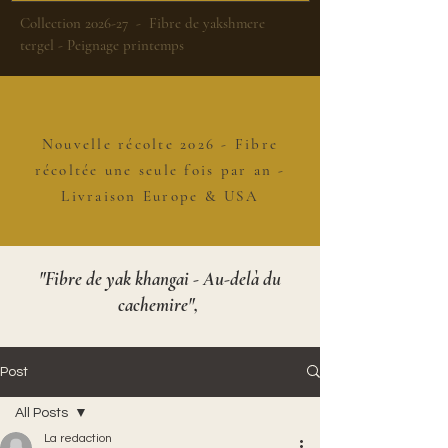
Collection 2026-27 - Fibre de yakshmere
tergel - Peignage printemps
Nouvelle récolte 2026 - Fibre
récoltée une seule fois par an -
Livraison Europe & USA
"Fibre de yak khangai - Au-delà du
cachemire",
Post
All Posts
La redaction