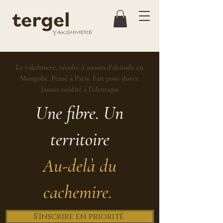
Le yakshmere, récolté à 2000m d'altitude en
Mongolie. Pensé à Paris. Fait pour durer.
Jamais réédité à l'identique
Une fibre. Un
territoire
Au-delà du
cachemire.
S'inscrire en priorité