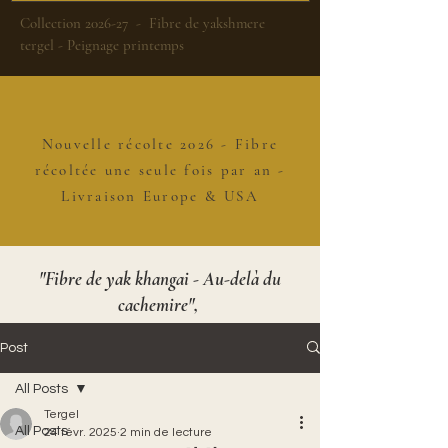
Collection 2026-27 - Fibre de yakshmere
tergel - Peignage printemps
Nouvelle récolte 2026 - Fibre
récoltée une seule fois par an -
Livraison Europe & USA
"Fibre de yak khangai - Au-delà du
cachemire",
Post
All Posts
Tergel
All Posts
24 févr. 2025
2 min de lecture