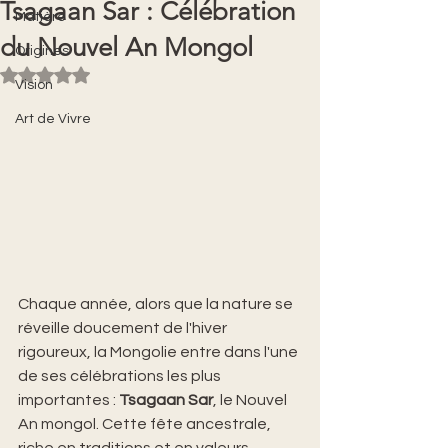
Tsagaan Sar : Célébration
Matière
du Nouvel An Mongol
Origines
Noté NaN étoiles sur 5.
Vision
Art de Vivre
Chaque année, alors que la nature se 
réveille doucement de l'hiver 
rigoureux, la Mongolie entre dans l'une 
de ses célébrations les plus 
importantes : 
Tsagaan Sar
, le Nouvel 
An mongol. Cette fête ancestrale, 