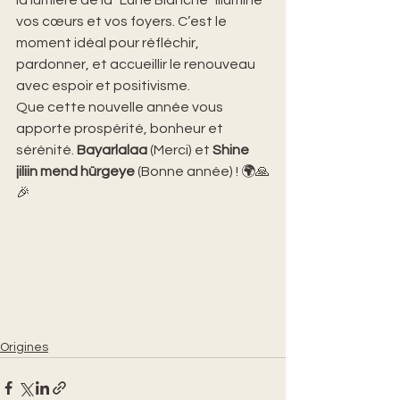
la lumière de la "Lune Blanche" illumine 
vos cœurs et vos foyers. C’est le 
moment idéal pour réfléchir, 
pardonner, et accueillir le renouveau 
avec espoir et positivisme.
Que cette nouvelle année vous 
apporte prospérité, bonheur et 
sérénité. 
Bayarlalaa
 (Merci) et 
Shine 
jiliin mend hürgeye
 (Bonne année) ! 🌍🙏
🎉
Origines