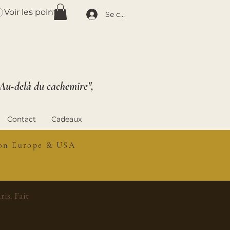
Voir les points
Se connecter
 Au-delà du cachemire",
Contact
Cadeaux
ison Europe & USA
is. Fait