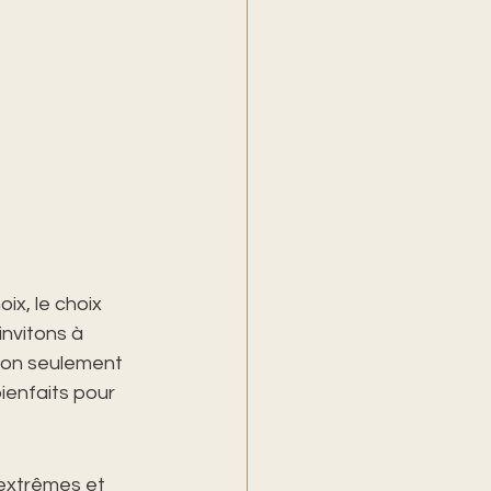
ix, le choix 
invitons à 
non seulement 
bienfaits pour 
extrêmes et 