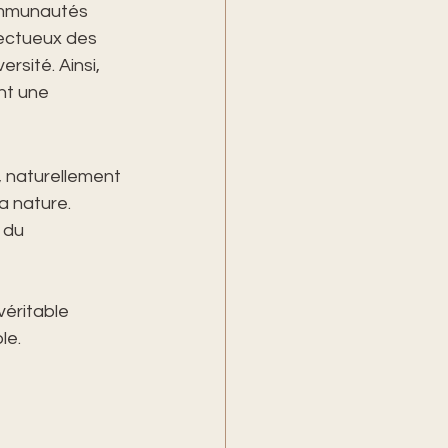
communautés 
ectueux des 
rsité. Ainsi, 
nt une 
, naturellement 
a nature. 
 du 
véritable 
le.