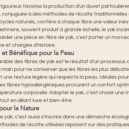
 rigoureux favorise la production d'un duvet particulière
é, conjuguée à des méthodes de récolte traditionnelles 
cles naturels, confère à chaque fibre une valeur inest
hmere, souvent produit à grande échelle, le yak incarne
osséder une pièce en fibre de yak, c'est porter un morce
me et chargée d'histoire.
 et Bénéfique pour la Peau
ble des fibres de yak est le résultat d’un processus d
a main pour ne conserver que les fibres les plus délicates
 une texture légère qui respecte la peau. Idéales pour
ces fibres hypoallergéniques procurent un confort optim
pérature corporelle. Adopter le yak, c’est choisir une m
out en alliant luxe et bien-être.
our la Nature
de yak, c’est aussi s’inscrire dans une démarche écolog
hodes de récolte utilisées reposent sur des pratiques 