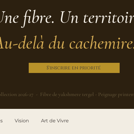
ne fibre. Un territoi
Au-delà du cachemire
S'inscrire en priorité
llection 2026-27 - Fibre de yakshmere tergel - Peignage printe
es
Vision
Art de Vivre