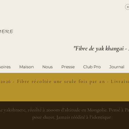
"Fibre de yak khangai -
oires
Maison
Nous
Presse
Club Pro
Journal
 2026 - Fibre récoltée une seule fois par an - Livra
e yakshmere, récolté à 2000m d'altitude en Mongolie. Pensé à Par
pour durer. Jamais réédité à l'identique