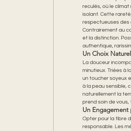
reculés, où le climat
isolant. Cette raret
respectueuses des cy
Contrairement au cas
et la distinction. P
authentique, rarissi
Un Choix Naturel
La douceur incompara
minutieux. Triées à l
un toucher soyeux et
à la peau sensible, 
naturellement la tem
prend soin de vous, t
Un Engagement p
Opter pour la fibre 
responsable. Les mét