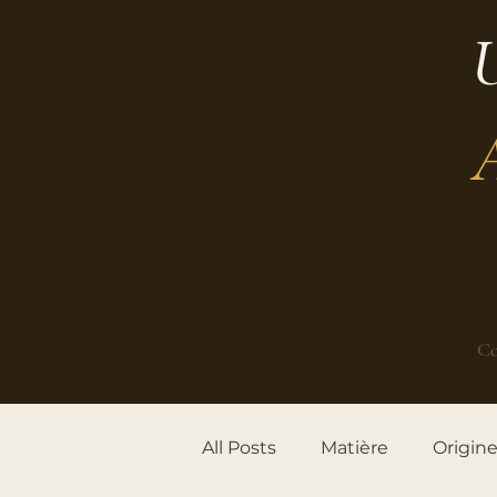
U
Co
All Posts
Matière
Origin