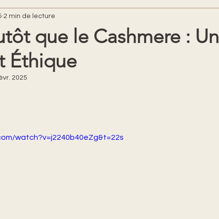
5
2 min de lecture
utôt que le Cashmere : U
t Éthique
évr. 2025
ur 5.
.com/watch?v=j2240b40eZg&t=22s