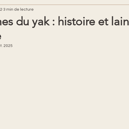
22
3 min de lecture
es du yak : histoire et lai
e
t. 2025
ur 5.