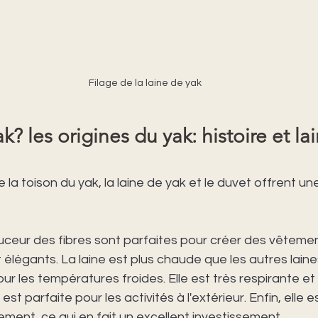
Filage de la laine de yak
k? les origines du yak: histoire et la
 la toison du yak, la laine de yak et le duvet offrent un
uceur des fibres sont parfaites pour créer des vêtemen
élégants. La laine est plus chaude que les autres laines
our les températures froides. Elle est très respirante e
e est parfaite pour les activités à l'extérieur. Enfin, elle 
ement, ce qui en fait un excellent investissement.  