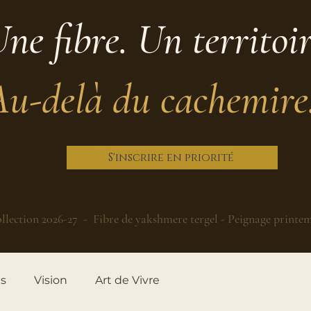
ne fibre. Un territoi
Au-delà du cachemire
S'inscrire en priorité
llection 2026-27 - Fibre de yakshmere tergel - Peignage printe
es
Vision
Art de Vivre