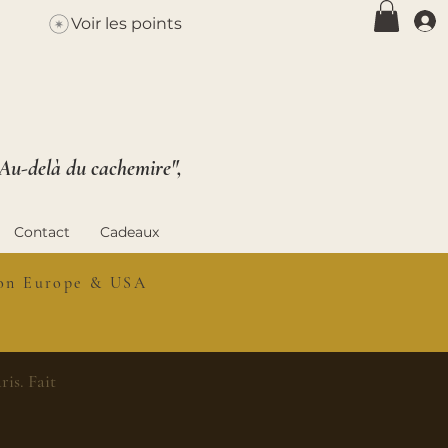
Voir les points
 Au-delà du cachemire",
Contact
Cadeaux
ison Europe & USA
is. Fait