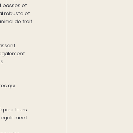
t basses et 
al robuste et 
nimal de trait 
issent 
 également 
s 
es qui 
 pour leurs 
t également 