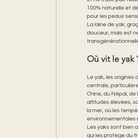
100% naturelle et d
pour les peaux sensi
La laine de yak; gra
douceur, mais est ne
transgénérationnell
Où vit le yak 
Le yak, les origines
centrale, particulièr
Chine, du Népal, de 
altitudes élevées, 
la mer, où les temp
environnementales r
Les yaks sont bien a
qui les protège du f