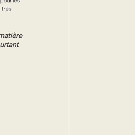
pour les 
 très 
matière 
urtant 