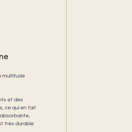
ine 
e multitude 
ts et des 
, ce qui en fait 
t absorbante, 
est très durable 