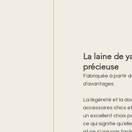
La laine de ya
précieuse
Fabriquée à partir de
d'avantages.  
La légèreté et la do
accessoires chics et 
un excellent choix p
ce qui signifie qu'ell
et ne s'use pas facil