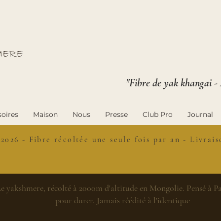
"Fibre de yak khangai -
oires
Maison
Nous
Presse
Club Pro
Journal
 2026 - Fibre récoltée une seule fois par an - Livra
e yakshmere, récolté à 2000m d'altitude en Mongolie. Pensé à Par
pour durer. Jamais réédité à l'identique