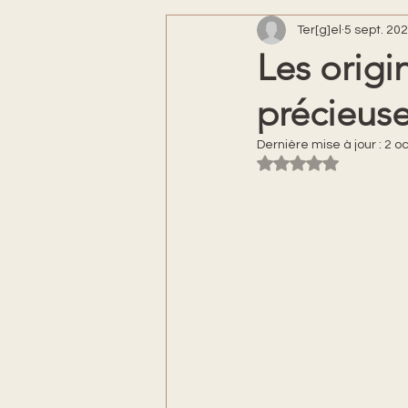
Ter[g]el
5 sept. 20
Les origin
précieus
Dernière mise à jour :
2 oc
Noté NaN étoiles s