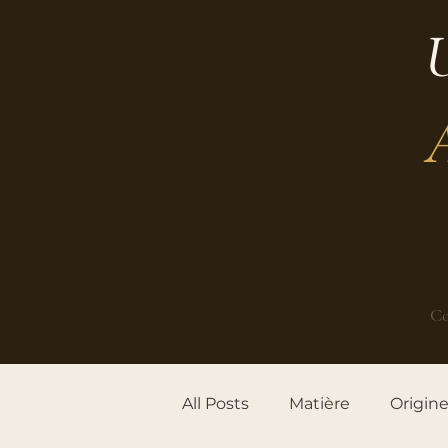
U
Co
All Posts
Matière
Origin