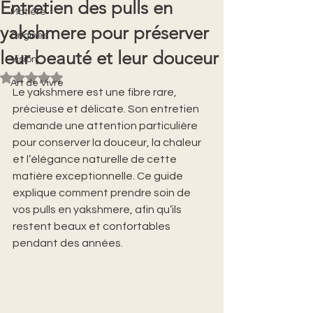
Entretien des pulls en
Matière
yakshmere pour préserver
Origines
leur beauté et leur douceur
Vision
Noté NaN étoiles sur 5.
Art de Vivre
Le yakshmere est une fibre rare, 
précieuse et délicate. Son entretien 
demande une attention particulière 
pour conserver la douceur, la chaleur 
et l’élégance naturelle de cette 
matière exceptionnelle. Ce guide 
explique comment prendre soin de 
vos pulls en yakshmere, afin qu’ils 
restent beaux et confortables 
pendant des années.