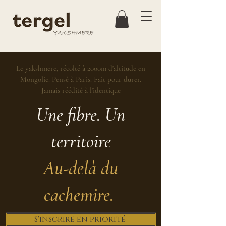
Le yakshmere, récolté à 2000m d'altitude en
Mongolie. Pensé à Paris. Fait pour durer.
Jamais réédité à l'identique
Une fibre. Un
territoire
Au-delà du
cachemire.
S'inscrire en priorité