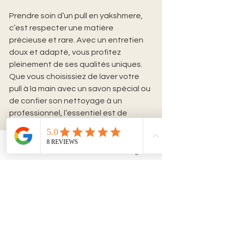
Prendre soin d’un pull en yakshmere, 
c’est respecter une matière 
précieuse et rare. Avec un entretien 
doux et adapté, vous profitez 
pleinement de ses qualités uniques. 
Que vous choisissiez de laver votre 
pull à la main avec un savon spécial ou 
de confier son nettoyage à un 
professionnel, l’essentiel est de 
préserver la fibre.
Découvrez la différence d’un pull en 
Email
Facebook
Instagram
yakshmere de luxe en ligne et offrez-
vous une pièce qui allie confort, 
élégance et durabilité. Votre garde-
robe mérite cette rareté qui ne 
ressemble à aucune autre.