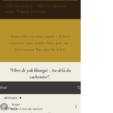
Collection 2026-27 - Fibre de yakshmere
tergel - Peignage printemps
Nouvelle récolte 2026 - Fibre
récoltée une seule fois par an -
Livraison Europe & USA
"Fibre de yak khangai - Au-delà du
cachemire",
Post
All Posts
Tergel
All Posts
8 juin
3 min de lecture