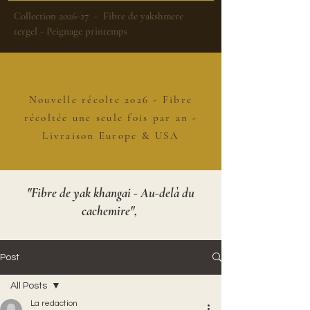
Collection 2026-27 - Fibre de yakshmere
tergel - Peignage printemps
Nouvelle récolte 2026 - Fibre
récoltée une seule fois par an -
Livraison Europe & USA
"Fibre de yak khangai - Au-delà du
cachemire",
Post
All Posts
La redaction