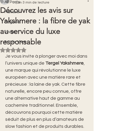
All Posts
1 juin
3 min de lecture
Découvrez les avis sur
Matière
Yakshmere : la fibre de yak
Origines
au service du luxe
Vision
responsable
Art de Vivre
Noté NaN étoiles sur 5.
Je vous invite à plonger avec moi dans 
l’univers unique de 
Tergel Yakshmere
, 
une marque qui révolutionne le luxe 
européen avec une matière rare et 
précieuse : la laine de yak. Cette fibre 
naturelle, encore peu connue, offre 
une alternative haut de gamme au 
cachemire traditionnel. Ensemble, 
découvrons pourquoi cette matière 
séduit de plus en plus d’amateurs de 
slow fashion et de produits durables.