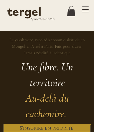
Le yakshmere, récolté à 2000m d'altitude en
Mongolie. Pensé à Paris. Fait pour durer.
Jamais réédité à l'identique
Une fibre. Un
territoire
Au-delà du
cachemire.
S'inscrire en priorité