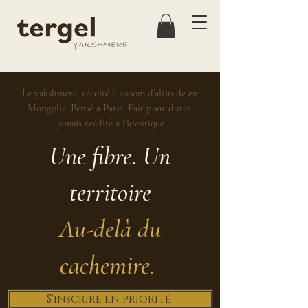
Le yakshmere, récolté à 2000m d'altitude en
Mongolie. Pensé à Paris. Fait pour durer.
Jamais réédité à l'identique
Une fibre. Un
territoire
Au-delà du
cachemire.
S'inscrire en priorité