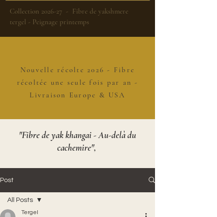
Collection 2026-27 - Fibre de yakshmere
tergel - Peignage printemps
Nouvelle récolte 2026 - Fibre
récoltée une seule fois par an -
Livraison Europe & USA
"Fibre de yak khangai - Au-delà du
cachemire",
Post
All Posts
Tergel