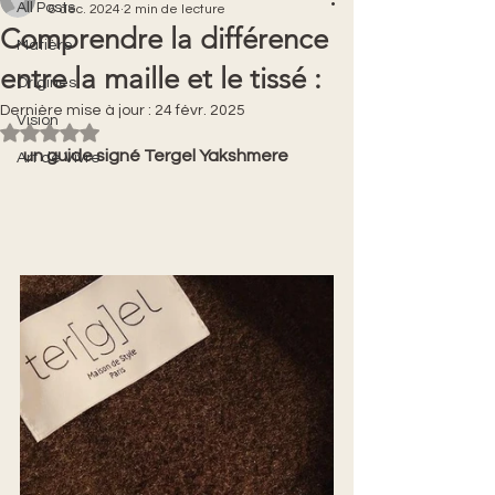
All Posts
6 déc. 2024
2 min de lecture
Comprendre la différence
Matière
entre la maille et le tissé :
Origines
Dernière mise à jour :
24 févr. 2025
Vision
Noté NaN étoiles sur 5.
 un guide signé Tergel Yakshmere
Art de Vivre