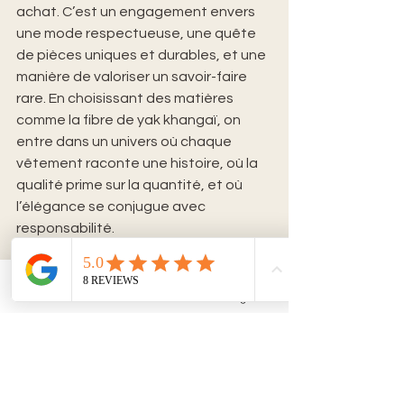
achat. C’est un engagement envers 
une mode respectueuse, une quête 
de pièces uniques et durables, et une 
manière de valoriser un savoir-faire 
rare. En choisissant des matières 
comme la fibre de yak khangaï, on 
entre dans un univers où chaque 
vêtement raconte une histoire, où la 
qualité prime sur la quantité, et où 
l’élégance se conjugue avec 
responsabilité.
Cette approche invite à repenser sa 
manière de consommer la mode, en 
Email
Facebook
Instagram
privilégiant la valeur d’usage et la 
beauté intemporelle. Elle ouvre la 
porte à une garde-robe qui traverse 
les années, qui s’embellit avec le 
temps, et qui reflète une véritable 