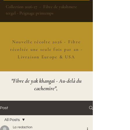
Collection 2026-27 - Fibre de yakshmere
tergel - Peignage printemps
Nouvelle récolte 2026 - Fibre
récoltée une seule fois par an -
Livraison Europe & USA
"Fibre de yak khangai - Au-delà du
cachemire",
Post
All Posts
La redaction