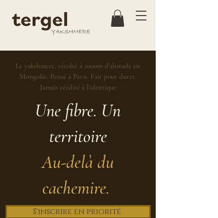
Le yakshmere, récolté à 2000m d'altitude en
Mongolie. Pensé à Paris. Fait pour durer.
Jamais réédité à l'identique
Une fibre. Un
territoire
Au-delà du
cachemire.
S'inscrire en priorité