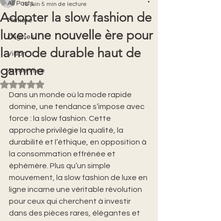
All Posts
18 juin
5 min de lecture
Adopter la slow fashion de
Matière
luxe: une nouvelle ère pour
Origines
la mode durable haut de
Vision
gamme
Art de Vivre
Noté NaN étoiles sur 5.
Dans un monde où la mode rapide 
domine, une tendance s’impose avec 
force : la slow fashion. Cette 
approche privilégie la qualité, la 
durabilité et l’éthique, en opposition à 
la consommation effrénée et 
éphémère. Plus qu’un simple 
mouvement, la slow fashion de luxe en 
ligne incarne une véritable révolution 
pour ceux qui cherchent à investir 
dans des pièces rares, élégantes et 